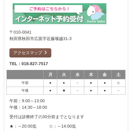
〒010-0041
秋田県秋田市広面字近藤堰越31-3
アクセスマップ
TEL：018-827-7517
月
火
水
木
金
土
午前
●
●
－
●
●
☆
午後
●
★
－
●
●
－
午前：9:00～13:00
午後：14:30～18:00
受付は診療終了の30分前までとなります
★：～20:00迄 ☆：～14:00迄